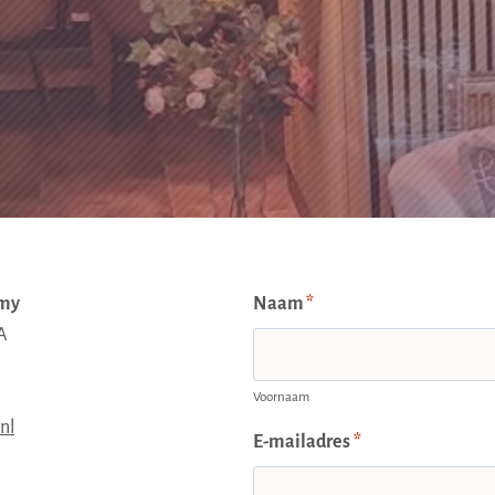
emy
Naam
*
A
Voornaam
nl
E-mailadres
*