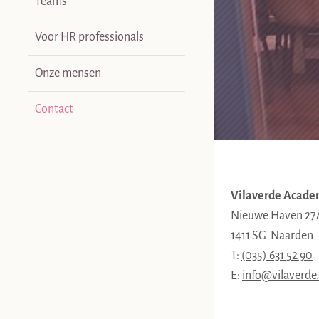
Teams
Voor HR professionals
Onze mensen
Contact
Vilaverde Acad
Nieuwe Haven 27
1411 SG Naarden
T:
(035) 631 52 90
E:
info@vilaverde.