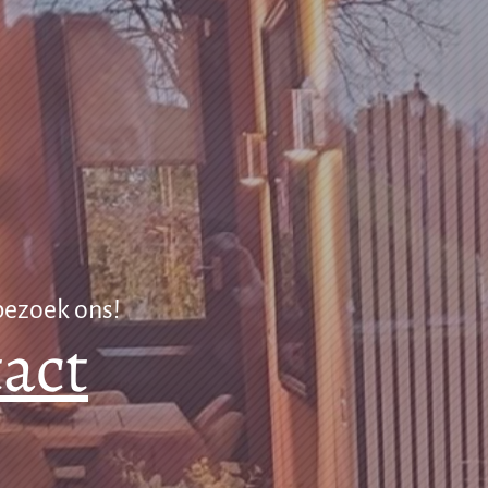
 bezoek ons!
act