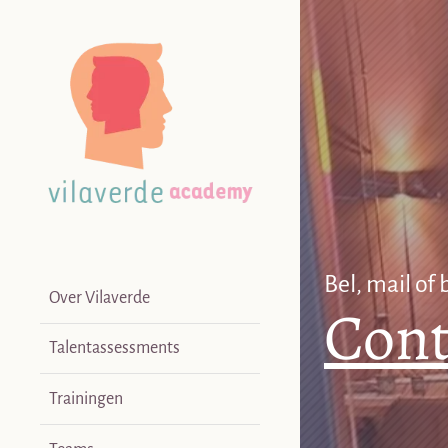
Doorgaan
naar
inhoud
Bel, mail of
Over Vilaverde
Cont
Talentassessments
Trainingen