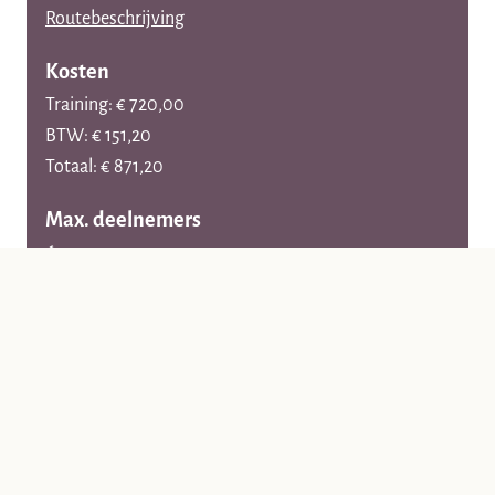
Routebeschrijving
Kosten
Training: € 720,00
BTW: € 151,20
Totaal: € 871,20
Max. deelnemers
6
Startdatum
*
Naam
*